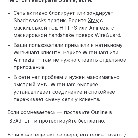
Не стоит выбирать Outline, если:
Сеть активно блокирует или зондирует
Shadowsocks‑трафик. Берите
Xray
с
маскировкой под HTTPS или
Amnezia
с
маскировкой handshake поверх WireGuard.
Ваши пользователи привыкли к нативному
WireGuard‑клиенту. Берите
WireGuard
или
Amnezia
— там не нужно ставить отдельное
приложение.
В сети нет проблем и нужен максимально
быстрый VPN.
WireGuard
быстрее
устанавливает соединение и спокойнее
переживает смену сети у клиента.
Если сомневаетесь — поставьте Outline в
и протестируйте бесплатно.
BeAdmin
Если у вас ещё нет сервера, его можно взять у