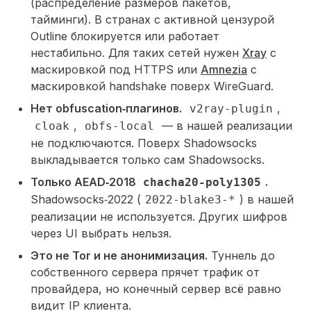
(распределение размеров пакетов,
тайминги). В странах с активной цензурой
Outline блокируется или работает
нестабильно. Для таких сетей нужен
Xray
с
маскировкой под HTTPS или
Amnezia
с
маскировкой handshake поверх WireGuard.
Нет obfuscation‑плагинов.
,
v2ray-plugin
,
— в нашей реализации
cloak
obfs-local
не подключаются. Поверх Shadowsocks
выкладывается только сам Shadowsocks.
Только AEAD‑2018
.
chacha20-poly1305
Shadowsocks‑2022 (
) в нашей
2022-blake3-*
реализации не используется. Других шифров
через UI выбрать нельзя.
Это не Tor и не анонимизация.
Туннель до
собственного сервера прячет трафик от
провайдера, но конечный сервер всё равно
видит IP клиента.