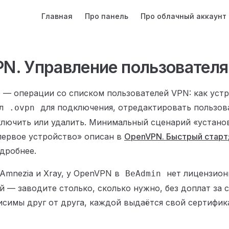
Main Navigation
Главная
Про панель
Про облачный аккаунт
N. Управление пользовател
е — операции со списком пользователей VPN: как устр
йл
для подключения, отредактировать пользов
.ovpn
лючить или удалить. Минимальный сценарий «устано
первое устройство» описан в
OpenVPN. Быстрый старт
дробнее.
 Amnezia и Xray, у OpenVPN в
нет лицензион
BeAdmin
й — заводите столько, сколько нужно, без доплат за 
исимы друг от друга, каждой выдаётся свой сертифик