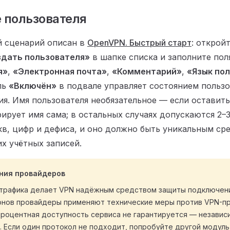
 пользователя
 сценарий описан в
OpenVPN. Быстрый старт
: открой
дать пользователя»
в шапке списка и заполните по
я»
,
«Электронная почта»
,
«Комментарий»
,
«Язык по
ль
«Включён»
в подвале управляет состоянием пользо
ия. Имя пользователя необязательное — если оставить
рирует имя сама; в остальных случаях допускаются 2–
кв, цифр и дефиса, и оно должно быть уникальным ср
х учётных записей.
ния провайдеров
трафика делает VPN надёжным средством защиты подключени
ионов провайдеры применяют технические меры против VPN-пр
процентная доступность сервиса не гарантируется — независ
 Если один протокол не подходит, попробуйте другой модуль 