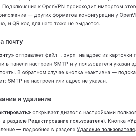
. Подключение к OpenVPN происходит импортом этог
риложение — других форматов конфигурации у OpenV
о, и QR‑код для него тоже не выдаётся.
а почту
очту»
отправляет файл
на адрес из карточки 
.ovpn
ли в панели настроен SMTP и у пользователя указан а
почты. В обратном случае кнопка неактивна — подска
т: SMTP не настроен или адрес не указан.
вание и удаление
актировать»
открывает диалог с настройками пользо
 в разделе
Редактирование пользователя
). Кнопка
«У
аление — подробнее в разделе
Удаление пользователя
.