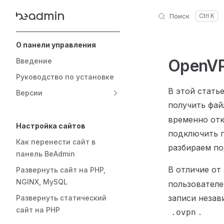
Поиск
Skip to content
Sidebar Navigation
О панели управления
OpenVP
Введение
Руководство по установке
В этой стать
Версии
получить фа
временно отк
Настройка сайтов
подключить 
Как перенести сайт в
разбираем по
панель BeAdmin
В отличие от
Развернуть сайт на PHP,
NGINX, MySQL
пользователе
записи незав
Развернуть статический
сайт на PHP
.
.ovpn