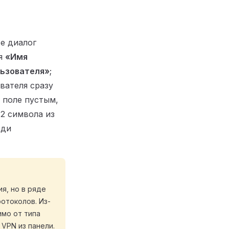
те диалог
ля
«Имя
льзователя»
;
вателя сразу
 поле пустым,
32 символа из
еди
я, но в ряде
отоколов. Из-
имо от типа
VPN из панели.