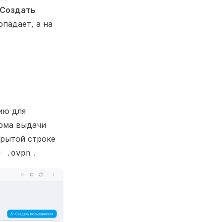
Создать
опадает, а на
ию для
орма выдачи
крытой строке
л
.
.ovpn