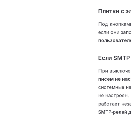
Плитки с э
Под кнопками
если они зап
пользовател
Если SMTP
При выключе
писем не нас
системные на
не настроен,
работает нез
SMTP‑релей д