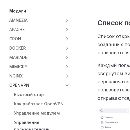
Модули
AMNEZIA
Список п
APACHE
Список откры
CRON
созданных по
DOCKER
пользовател
MARIADB
Каждый польз
MIMICRY
свёрнутом ви
NGINX
переключате
OPENVPN
пользовател
Быстрый старт
открываются,
Как работает OpenVPN
Управление модулем
Управление
пользователями