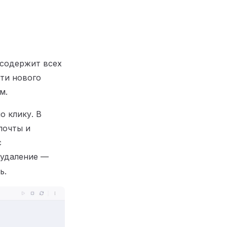
 содержит всех
ти нового
м.
о клику. В
почты и
с
 удаление —
ь.