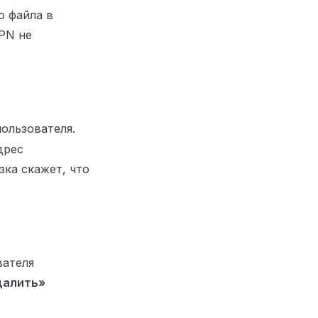
о файла в
PN не
пользователя.
дрес
зка скажет, что
вателя
далить»