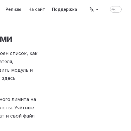
Релизы
На сайт
Поддержка
ями
оен список, как
ателя,
вить модуль и
; здесь
ного лимита на
слоты. Учётные
ат и свой файл