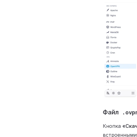
Файл
.ovp
Кнопка
«Скач
встроенными 