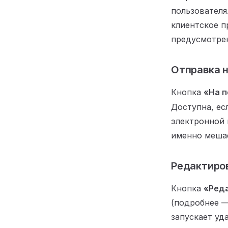
пользователя
клиентское п
предусмотрен
Отправка н
Кнопка
«На п
Доступна, ес
электронной 
именно мешае
Редактиро
Кнопка
«Ред
(подробнее —
запускает уд