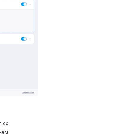
л со
нем