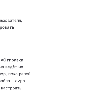
ьзователя,
ровать
а
«Отправка
а ведёт на
ор, пока релей
файла
.ovpn
 настроить