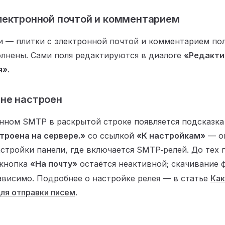
лектронной почтой и комментарием
 — плитки с электронной почтой и комментарием пол
олнены. Сами поля редактируются в диалоге
«Редакти
я»
.
 не настроен
нном SMTP в раскрытой строке появляется подсказк
троена на сервере.»
со ссылкой
«К настройкам»
— он
стройки панели, где включается SMTP‑релей. До тех п
 кнопка
«На почту»
остаётся неактивной; скачивание 
ависимо. Подробнее о настройке релея — в статье
Как
ля отправки писем
.