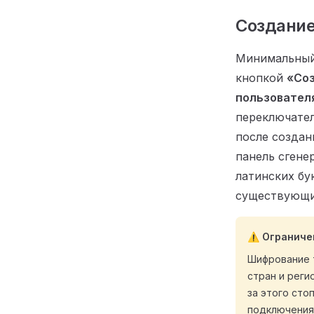
Создание
Минимальный
кнопкой
«Соз
пользовател
переключате
после создан
панель сгене
латинских бу
существующи
⚠️ Ограниче
Шифрование 
стран и рег
за этого сто
подключения.