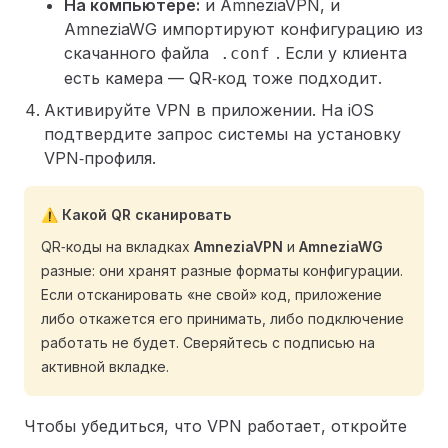
На компьютере:
и AmneziaVPN, и
AmneziaWG импортируют конфигурацию из
скачанного файла
. Если у клиента
.conf
есть камера — QR‑код тоже подходит.
Активируйте VPN в приложении. На iOS
подтвердите запрос системы на установку
VPN‑профиля.
⚠️ Какой QR сканировать
QR‑коды на вкладках
AmneziaVPN
и
AmneziaWG
разные: они хранят разные форматы конфигурации.
Если отсканировать «не свой» код, приложение
либо откажется его принимать, либо подключение
работать не будет. Сверяйтесь с подписью на
активной вкладке.
Чтобы убедиться, что VPN работает, откройте