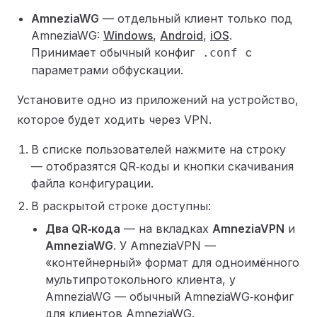
AmneziaWG
— отдельный клиент только под
AmneziaWG:
Windows
,
Android
,
iOS
.
Принимает обычный конфиг
с
.conf
параметрами обфускации.
Установите одно из приложений на устройство,
которое будет ходить через VPN.
В списке пользователей нажмите на строку
— отобразятся QR‑коды и кнопки скачивания
файла конфигурации.
В раскрытой строке доступны:
Два QR‑кода
— на вкладках
AmneziaVPN
и
AmneziaWG
. У AmneziaVPN —
«контейнерный» формат для одноимённого
мультипротокольного клиента, у
AmneziaWG — обычный AmneziaWG‑конфиг
для клиентов AmneziaWG.