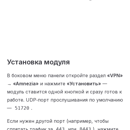
Установка модуля
В боковом меню панели откройте раздел
«VPN»
→
«Amnezia»
и нажмите
«Установить»
—
модуль ставится одной кнопкой и сразу готов к
работе. UDP‑порт прослушивания по умолчанию
—
.
51720
Если нужен другой порт (например, чтобы
спрятать трафик за
или
), нажмите
443
8443