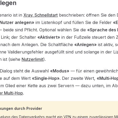
nlegen
nario ist in
Xray. Schnellstart
beschrieben: öffnen Sie den D
Nutzer anlegen»
im Listenkopf und füllen Sie die Felder
«E
 beide sind Pflicht. Optional wählen Sie die
«Sprache des 
 Link; der Schalter
«Aktiviert»
in der Fußzeile steuert den 
t nach dem Anlegen. Die Schaltfläche
«Anlegen»
ist aktiv, 
hne Validierungsfehler ausgefüllt sind und solange in der Li
 ist (siehe
Nutzerlimit
).
Dialog steht die Auswahl
«Modus»
— für einen gewöhnlic
sie auf dem Wert
«Single‑Hop»
. Der zweite Wert,
«Multi‑Ho
m Glied einer Kette aus zwei Servern — dazu unten, im Ab
r Multi‑Hop
.
kungen durch Provider
selung des Datenverkehrs macht ein VPN zu einem zuverlässigen Mi