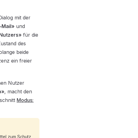
ialog mit der
‑Mail»
und
Nutzers»
für die
Zustand des
solange beide
zenz ein freier
hen Nutzer
p»
, macht den
schnitt
Modus:
ttel zum Schutz