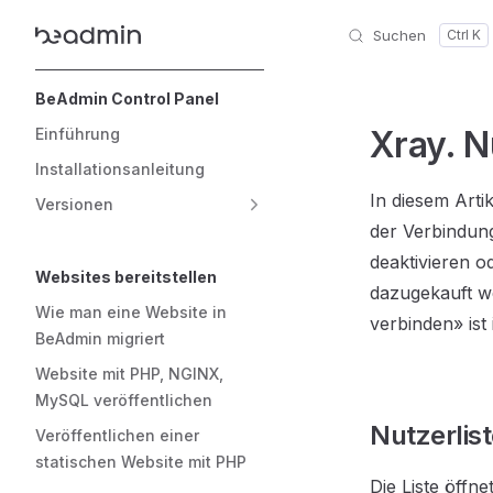
Suchen
Skip to content
Sidebar Navigation
BeAdmin Control Panel
Xray. N
Einführung
Installationsanleitung
In diesem Arti
Versionen
der Verbindung
deaktivieren o
Websites bereitstellen
dazugekauft we
Wie man eine Website in
verbinden» ist
BeAdmin migriert
Website mit PHP, NGINX,
MySQL veröffentlichen
Nutzerlis
Veröffentlichen einer
statischen Website mit PHP
Die Liste öffn