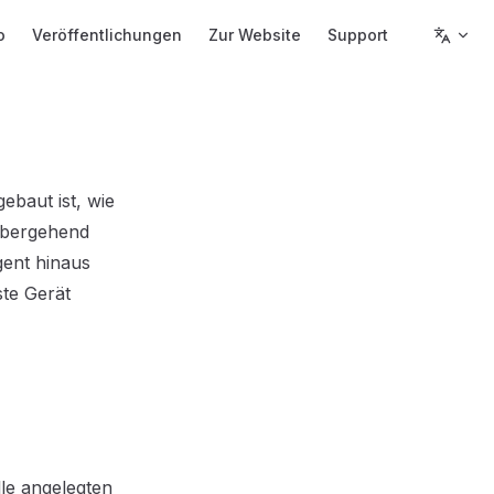
o
Veröffentlichungen
Zur Website
Support
ebaut ist, wie
rübergehend
gent hinaus
ste Gerät
lle angelegten