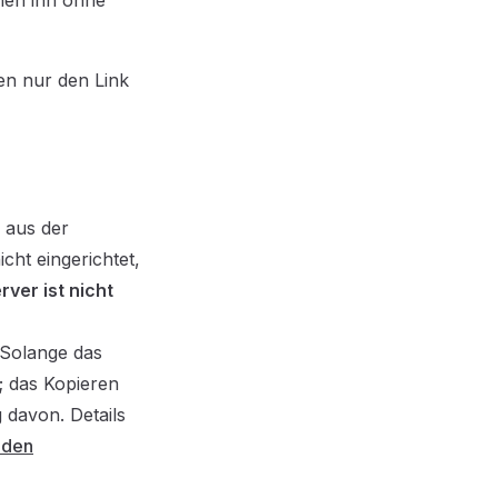
nnen ihn ohne
en nur den Link
 aus der
cht eingerichtet,
ver ist nicht
 Solange das
t; das Kopieren
 davon. Details
 den