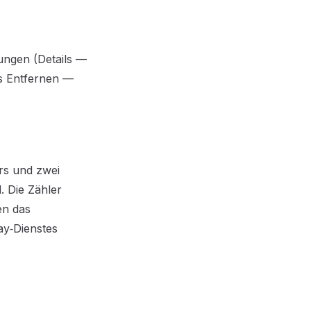
lungen (Details —
as Entfernen —
rs und zwei
. Die Zähler
en das
ay‑Dienstes