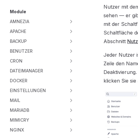
Nutzer mit dem
Module
sehen — er gib
AMNEZIA
mit der Schalt
APACHE
Schaltfläche de
Abschnitt
Nutz
BACKUP
BENUTZER
Jeder Nutzer i
CRON
Zeile den Nam
DATEIMANAGER
Deaktivierung.
klicken Sie si
DOCKER
EINSTELLUNGEN
MAIL
MARIADB
MIMICRY
NGINX