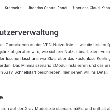
Main Navigation
Startseite
Über das Control Panel
Über das Cloud-Kont
utzerverwaltung
kel: Operationen an der VPN‑Nutzerliste — wie die Liste aufg
slink abgerufen wird, wie sich ein Nutzer bearbeiten, vo
der löschen lässt und wie Slots über das kostenlose Kontin
rden. Das Minimalszenario «Modul installieren und das er
 in
Xray. Schnellstart
beschrieben; hier gehen wir ins Detail.
te
et sich auf der Xray‑Modulseite standardmäßig und enthält a